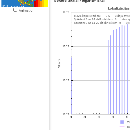
Norāde: Skala ir logaritmiska!
Animation