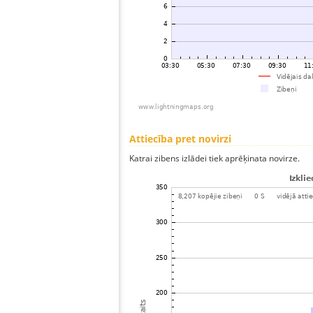
Attiecība pret novirzi
Katrai zibens izlādei tiek aprēķinata novirze.