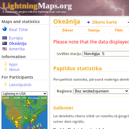
Lightning
Maps.org
A community project with free lightning maps and apps
Okeānija
Maps and statistics
Zibens karte
Real Time
Zibeņi
Stacija
Tīkls
Europa
Please note that the data displaye
Okeānija
Amerika
Izvēlies staciju:
Information
Apps
Papildus statistika
About
For Participants
Perspektīvā statistika, pārsvarā noderīga detek
Lietotājvārds
Reģions:
Dalībnieki
Lai detektētu zibens izlādi un noteiktu tā ģeogr
uztver doto signālu.