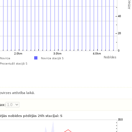
virzes attīstība laikā.
ax: