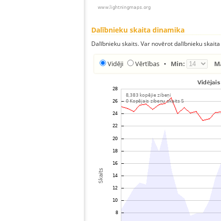
Dalībnieku skaita dinamika
Dalībnieku skaits. Var novērot dalībnieku skaita
Vidēji
Vērtības
•
Min:
M