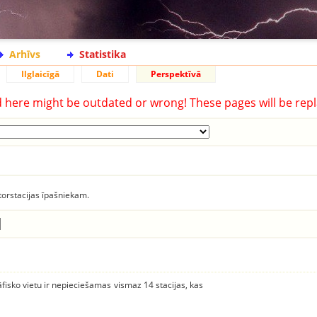
Arhīvs
Statistika
Ilglaicīgā
Dati
Perspektīvā
d here might be outdated or wrong! These pages will be repl
torstacijas īpašniekam.
āfisko vietu ir nepieciešamas vismaz 14 stacijas, kas