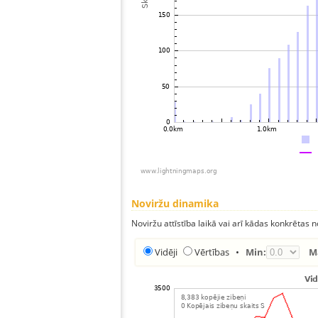
Noviržu dinamika
Noviržu attīstība laikā vai arī kādas konkrētas no
Vidēji
Vērtības
•
Min:
M