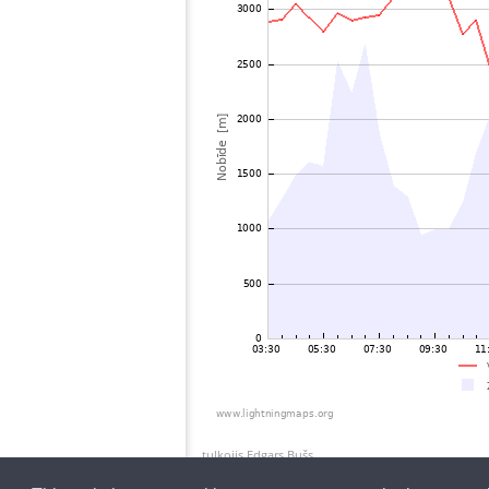
tulkojis Edgars Bušs