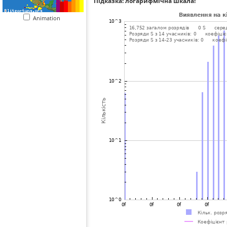
Підказка: логарифмічна шкала!
Animation