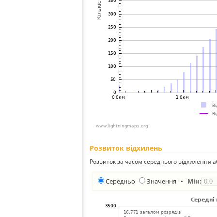
Розвиток відхилень
Розвиток за часом середнього відхилення а
Середньо
Значення
•
Мін: