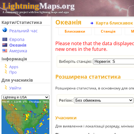
Lightning
Maps.org
A community project with free lightning maps and apps
Океанія
Карти/Статистика
Карта блискавок
Реальний час
Блискавки
Станція
М
Європа
Please note that the data displaye
Океанія
new ones in the future.
Америка
Інформація
Виберіть станцію:
Apps
Про
Розширена статистика
Для учасників
Увійти
Розширена статистика, в основному для опе
Регіон:
Учасники
Для виявлення і локалізації розряду, мінім