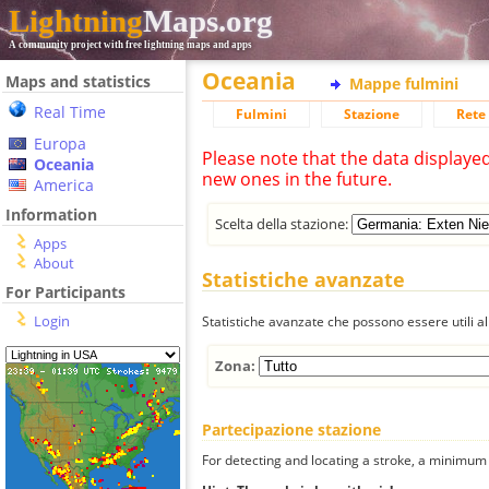
Lightning
Maps.org
A community project with free lightning maps and apps
Oceania
Maps and statistics
Mappe fulmini
Real Time
Fulmini
Stazione
Rete 
Europa
Please note that the data displaye
Oceania
new ones in the future.
America
Information
Scelta della stazione:
Apps
About
Statistiche avanzate
For Participants
Login
Statistiche avanzate che possono essere utili all
Zona:
Partecipazione stazione
For detecting and locating a stroke, a minimum o