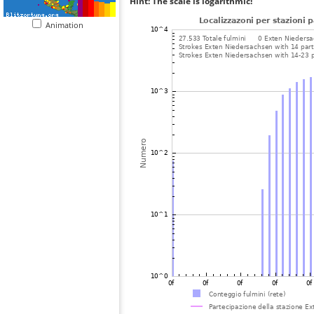
Hint: The scale is logarithmic!
Animation