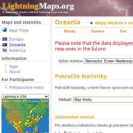
Lightning
Maps.org
A community project with free lightning maps and apps
Oceania
Maps and statistics
Mapy bleskov v r
Real Time
Blesky
Stanica
Sieť
Európa
Please note that the data displaye
Oceania
new ones in the future.
America
Information
Výber stanice:
Apps
About
Pokročilé štatistiky
For Participants
Prihlasovacie meno
Pokročilé štatistiky, určené hlavne správcom st
Oblasť:
Zúčastněné stanice
Pre detekciu a lokalizáciu blesku je potrebné zí