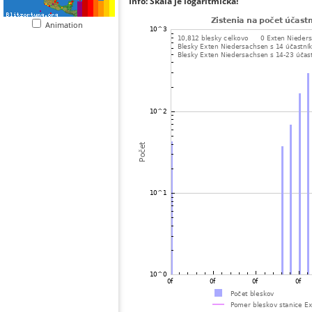
Info: Škála je logaritmická!
Animation