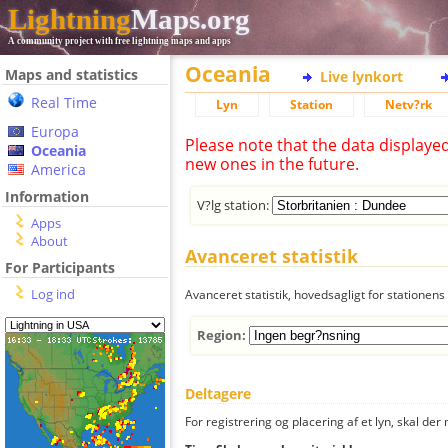
Lightning
Maps.org
A community project with free lightning maps and apps
Oceania
Maps and statistics
Live lynkort
Real Time
Lyn
Station
Netv?rk
Europa
Please note that the data displaye
Oceania
new ones in the future.
America
Information
V?lg station:
Apps
About
Avanceret statistik
For Participants
Log ind
Avanceret statistik, hovedsagligt for stationens 
Region:
Deltagere
For registrering og placering af et lyn, skal d