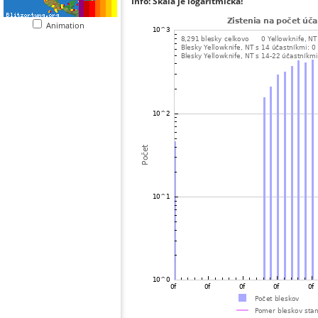
Info: Škála je logaritmická!
Animation