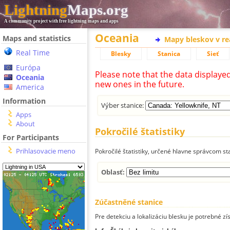
Lightning
Maps.org
A community project with free lightning maps and apps
Oceania
Maps and statistics
Mapy bleskov v r
Real Time
Blesky
Stanica
Sieť
Európa
Please note that the data displaye
Oceania
new ones in the future.
America
Information
Výber stanice:
Apps
About
Pokročilé štatistiky
For Participants
Prihlasovacie meno
Pokročilé štatistiky, určené hlavne správcom st
Oblasť:
Zúčastněné stanice
Pre detekciu a lokalizáciu blesku je potrebné zí