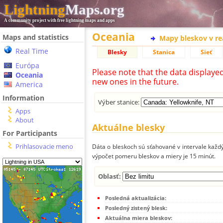
Lightning
Maps.org
A community project with free lightning maps and apps
Oceania
Maps and statistics
Mapy bleskov v r
Real Time
Blesky
Stanica
Sieť
Európa
Please note that the data displaye
Oceania
new ones in the future.
America
Information
Výber stanice:
Apps
About
Aktuálne blesky
For Participants
Prihlasovacie meno
Dáta o bleskoch sú sťahované v intervale každý
výpočet pomeru bleskov a miery je 15 minút.
Oblasť:
Posledná aktualizácia:
Posledný zistený blesk:
Aktuálna miera bleskov: