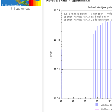
Norāde: Skala ir logaritmiska!
Animation