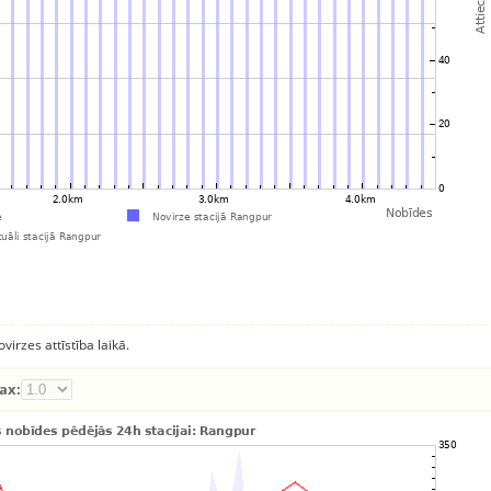
virzes attīstība laikā.
ax: