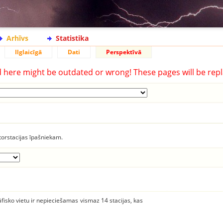
Arhīvs
Statistika
Ilglaicīgā
Dati
Perspektīvā
d here might be outdated or wrong! These pages will be repl
torstacijas īpašniekam.
āfisko vietu ir nepieciešamas vismaz 14 stacijas, kas