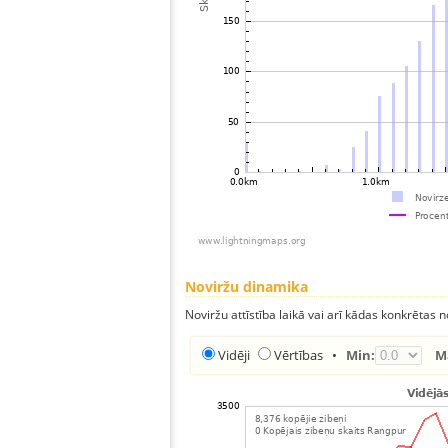
Noviržu dinamika
Noviržu attīstība laikā vai arī kādas konkrētas no
Vidēji
Vērtības
•
Min:
M