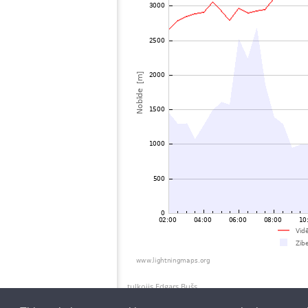
tulkojis Edgars Bušs