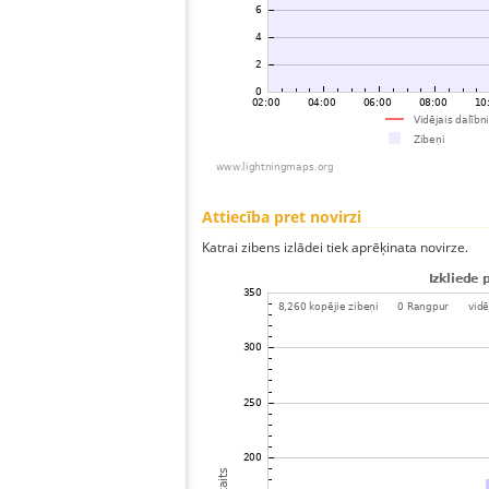
Attiecība pret novirzi
Katrai zibens izlādei tiek aprēķinata novirze.