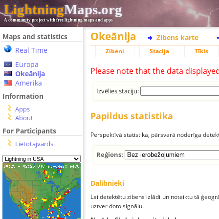
Lightning
Maps.org
A community project with free lightning maps and apps
Okeānija
Maps and statistics
Zibens karte
Real Time
Zibeņi
Stacija
Tīkls
Europa
Please note that the data displaye
Okeānija
Amerika
Izvēlies staciju:
Information
Apps
Papildus statistika
About
For Participants
Perspektīvā statistika, pārsvarā noderīga detek
Lietotājvārds
Reģions:
Dalībnieki
Lai detektētu zibens izlādi un noteiktu tā ģeogr
uztver doto signālu.