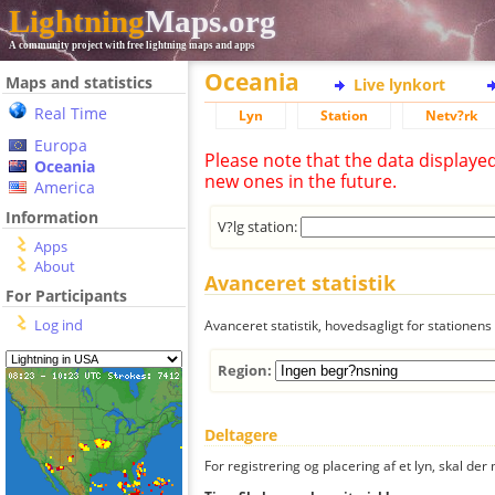
Lightning
Maps.org
A community project with free lightning maps and apps
Oceania
Maps and statistics
Live lynkort
Real Time
Lyn
Station
Netv?rk
Europa
Please note that the data displaye
Oceania
new ones in the future.
America
Information
V?lg station:
Apps
About
Avanceret statistik
For Participants
Log ind
Avanceret statistik, hovedsagligt for stationens 
Region:
Deltagere
For registrering og placering af et lyn, skal d