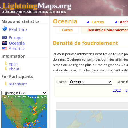
Lightning
Maps.org
A community project with free lightning maps and apps
Oceania
Maps and statistics
Cartes
Arc
Real Time
Cartes
Densité de foudroieme
Europe
Densité de foudroiement
Oceania
America
Ici vous pouvez afficher des densités de foudre po
Information
données Quelques conseils: Les données affichées 
Apps
temps ou de régions plus ou moins grandes! Cela e
About
station de détection à l\autre et de choisir entre di
For Participants
Carte:
Anné
Identifiant
2022
Ja