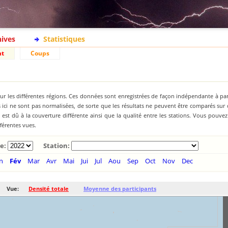
hives
Statistiques
nt
Coups
ur les différentes régions. Ces données sont enregistrées de façon indépendante à par
ici ne sont pas normalisées, de sorte que les résultats ne peuvent être comparés sur
st dû à la couverture différente ainsi que la qualité entre les stations. Vous pouve
fférentes vues.
e:
Station:
n
Fév
Mar
Avr
Mai
Jui
Jul
Aou
Sep
Oct
Nov
Dec
Vue:
Densité totale
Moyenne des participants