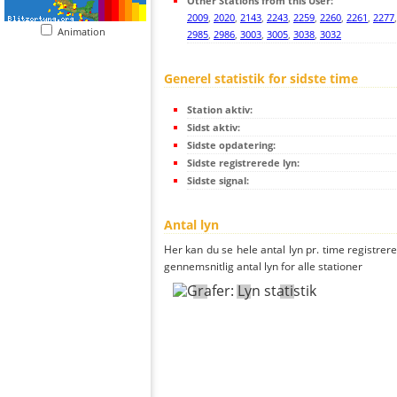
Other Stations from this User:
2009
,
2020
,
2143
,
2243
,
2259
,
2260
,
2261
,
2277
Animation
2985
,
2986
,
3003
,
3005
,
3038
,
3032
Generel statistik for sidste time
Station aktiv:
Sidst aktiv:
Sidste opdatering:
Sidste registrerede lyn:
Sidste signal:
Antal lyn
Her kan du se hele antal lyn pr. time registreret
gennemsnitlig antal lyn for alle stationer