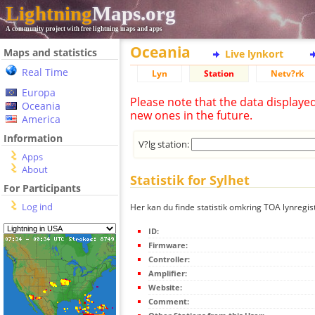
Lightning
Maps.org
A community project with free lightning maps and apps
Oceania
Maps and statistics
Live lynkort
Real Time
Lyn
Station
Netv?rk
Europa
Please note that the data displaye
Oceania
new ones in the future.
America
Information
V?lg station:
Apps
About
Statistik for Sylhet
For Participants
Log ind
Her kan du finde statistik omkring TOA lynregist
ID:
Firmware:
Controller:
Amplifier:
Website:
Comment: