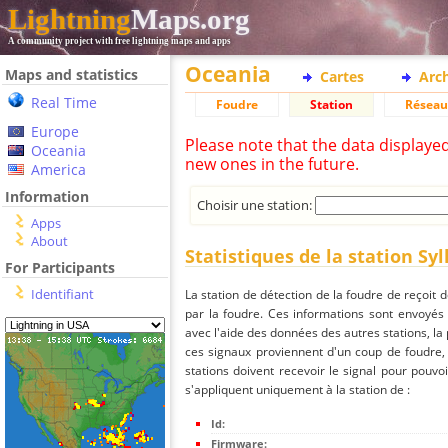
Lightning
Maps.org
A community project with free lightning maps and apps
Oceania
Maps and statistics
Cartes
Arc
Real Time
Foudre
Station
Réseau
Europe
Please note that the data displaye
Oceania
new ones in the future.
America
Information
Choisir une station:
Apps
About
Statistiques de la station Sy
For Participants
Identifiant
La station de détection de la foudre de reçoit 
par la foudre. Ces informations sont envoyés
avec l'aide des données des autres stations, la
ces signaux proviennent d'un coup de foudre,
stations doivent recevoir le signal pour pouvoi
s'appliquent uniquement à la station de :
Id:
Firmware: