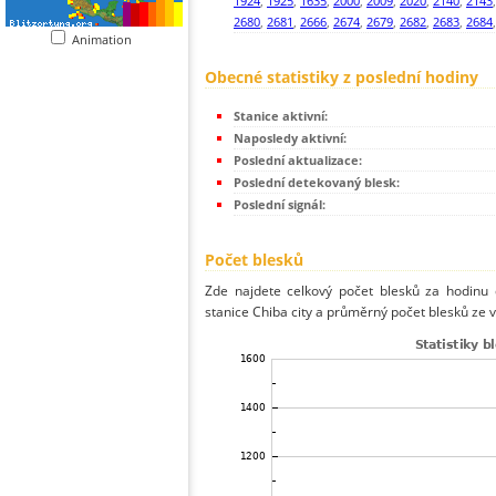
1924
,
1925
,
1635
,
2000
,
2009
,
2020
,
2140
,
2143
2680
,
2681
,
2666
,
2674
,
2679
,
2682
,
2683
,
2684
Animation
Obecné statistiky z poslední hodiny
Stanice aktivní:
Naposledy aktivní:
Poslední aktualizace:
Poslední detekovaný blesk:
Poslední signál:
Počet blesků
Zde najdete celkový počet blesků za hodinu 
stanice Chiba city a průměrný počet blesků ze v