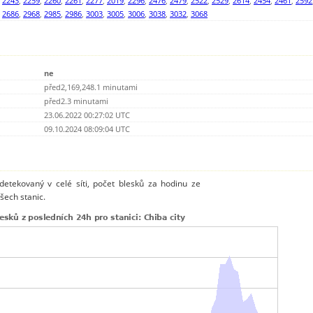
,
2243
,
2259
,
2260
,
2261
,
2277
,
2019
,
2296
,
2476
,
2479
,
2522
,
2529
,
2614
,
2454
,
2461
,
2592
,
2686
,
2968
,
2985
,
2986
,
3003
,
3005
,
3006
,
3038
,
3032
,
3068
ne
před2,169,248.1 minutami
před2.3 minutami
23.06.2022 00:27:02 UTC
09.10.2024 08:09:04 UTC
detekovaný v celé síti, počet blesků za hodinu ze
šech stanic.