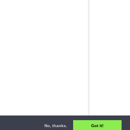
No, thanks.
Got it!