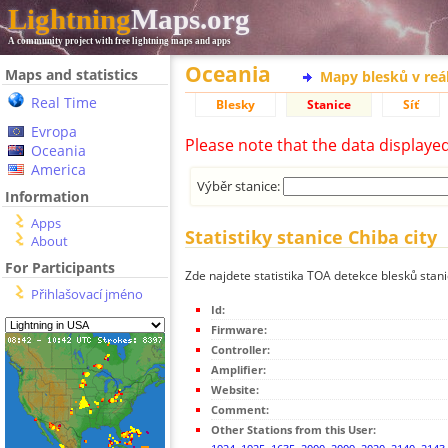
Lightning
Maps.org
A community project with free lightning maps and apps
Oceania
Maps and statistics
Mapy blesků v reá
Real Time
Blesky
Stanice
Síť
Evropa
Please note that the data displaye
Oceania
America
Výběr stanice:
Information
Apps
Statistiky stanice Chiba city
About
For Participants
Zde najdete statistika TOA detekce blesků stani
Přihlašovací jméno
Id:
Firmware:
Controller:
Amplifier:
Website:
Comment:
Other Stations from this User: