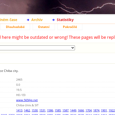
lném čase
Archiv
Statistiky
Dlouhodobé
Ostatní
Pokročilé
d here might be outdated or wrong! These pages will be repl
ce Chiba city.
2465
0.0
19.5
H0 / E0
www.5656jp.net
Chiba-Univ.& SIT
1413
,
1462
,
1530
,
1531
,
1586
,
1585
,
1587
,
1449
,
1666
,
1704
,
1874
,
1901
,
1922