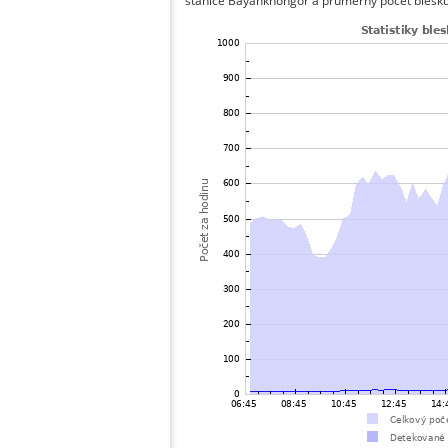
stanice Bayankhongor a průměrný počet blesků 