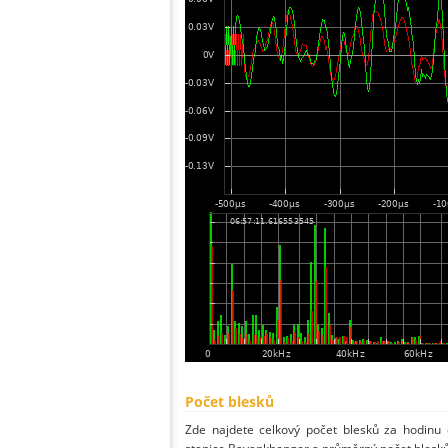
Počet blesků
Zde najdete celkový počet blesků za hodinu 