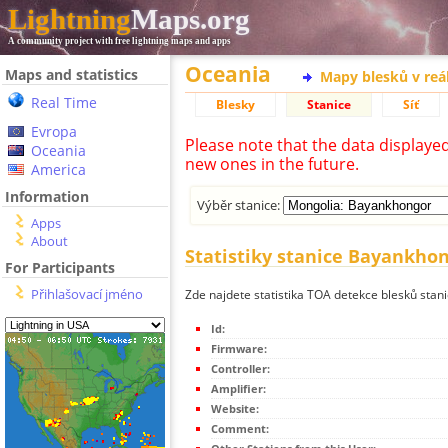
Lightning
Maps.org
A community project with free lightning maps and apps
Oceania
Maps and statistics
Mapy blesků v reá
Real Time
Blesky
Stanice
Síť
Evropa
Please note that the data displaye
Oceania
new ones in the future.
America
Information
Výběr stanice:
Apps
About
Statistiky stanice Bayankho
For Participants
Přihlašovací jméno
Zde najdete statistika TOA detekce blesků sta
Id:
Firmware:
Controller:
Amplifier:
Website:
Comment: