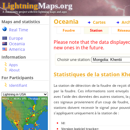
Lightning
Maps.org
A community project with free lightning maps and apps
Oceania
Maps and statistics
Cartes
Arc
Real Time
Foudre
Station
Réseau
Europe
Please note that the data displaye
Oceania
new ones in the future.
America
Information
Choisir une station:
Apps
About
Statistiques de la station Kh
For Participants
Identifiant
La station de détection de la foudre de reçoit 
par la foudre. Ces informations sont envoyés
avec l'aide des données des autres stations, la
ces signaux proviennent d'un coup de foudre,
stations doivent recevoir le signal pour pouvoi
s'appliquent uniquement à la station de :
Id:
Version logiciel tracker: