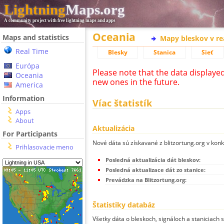
Lightning
Maps.org
A community project with free lightning maps and apps
Oceania
Maps and statistics
Mapy bleskov v r
Real Time
Blesky
Stanica
Sieť
Európa
Please note that the data displaye
Oceania
new ones in the future.
America
Information
Víac štatistík
Apps
About
Aktualizácia
For Participants
Nové dáta sú získavané z blitzortung.org v kon
Prihlasovacie meno
Posledná aktualizácia dát bleskov:
Posledná aktualizace dát zo stanice:
Prevádzka na Blitzortung.org:
Štatistiky databáz
Všetky dáta o bleskoch, signáloch a staniciach 