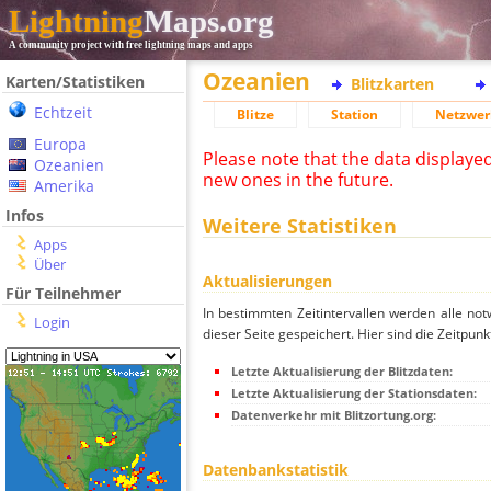
Lightning
Maps.org
A community project with free lightning maps and apps
Ozeanien
Karten/Statistiken
Blitzkarten
Echtzeit
Blitze
Station
Netzwer
Europa
Please note that the data displaye
Ozeanien
new ones in the future.
Amerika
Infos
Weitere Statistiken
Apps
Über
Aktualisierungen
Für Teilnehmer
In bestimmten Zeitintervallen werden alle no
Login
dieser Seite gespeichert. Hier sind die Zeitpunk
Letzte Aktualisierung der Blitzdaten:
Letzte Aktualisierung der Stationsdaten:
Datenverkehr mit Blitzortung.org:
Datenbankstatistik