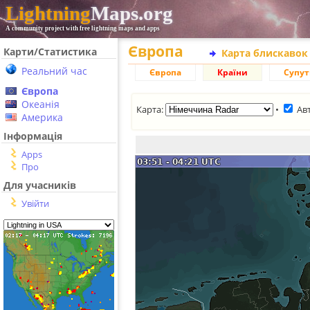
Lightning
Maps.org
A community project with free lightning maps and apps
Європа
Карти/Статистика
Карта блискавок
Реальний час
Європа
Країни
Супу
Європа
Океанія
Карта:
•
Ав
Америка
Інформація
Apps
Про
Для учасників
Увійти