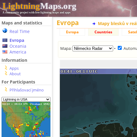
Lightning
Maps.org
A community project with free lightning maps and apps
Evropa
Maps and statistics
Mapy blesků v reá
Real Time
Evropa
Countries
Satel
Evropa
Oceania
Mapa:
•
Automa
America
Information
Apps
About
For Participants
Přihlašovací jméno