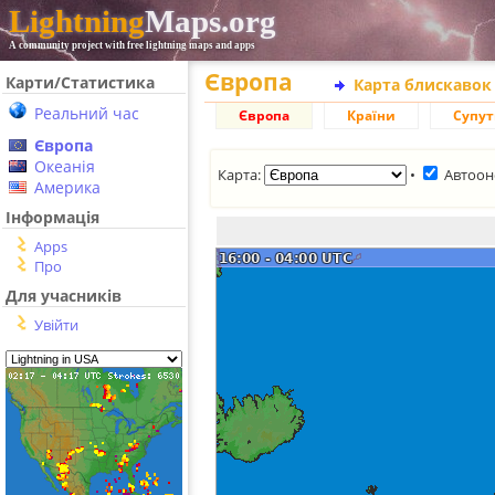
Lightning
Maps.org
A community project with free lightning maps and apps
Європа
Карти/Статистика
Карта блискавок
Реальний час
Європа
Країни
Супу
Європа
Океанія
Карта:
•
Автоон
Америка
Інформація
Apps
Про
Для учасників
Увійти