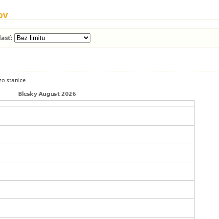
ov
lasť:
zo stanice