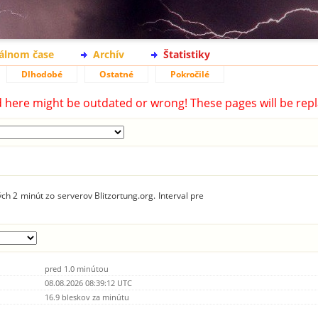
eálnom čase
Archív
Štatistiky
Dlhodobé
Ostatné
Pokročilé
d here might be outdated or wrong! These pages will be repl
ch 2 minút zo serverov Blitzortung.org. Interval pre
pred 1.0 minútou
08.08.2026 08:39:12 UTC
16.9 bleskov za minútu