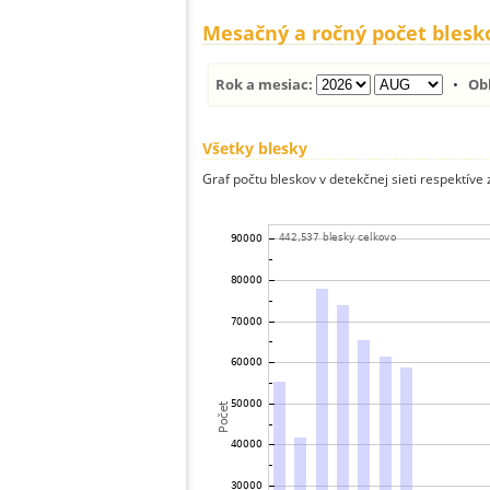
Mesačný a ročný počet blesk
Rok a mesiac:
•
Ob
Všetky blesky
Graf počtu bleskov v detekčnej sieti respektíve 