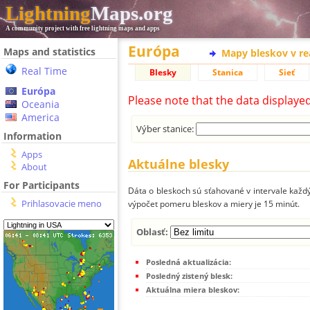
Lightning
Maps.org
A community project with free lightning maps and apps
Európa
Maps and statistics
Mapy bleskov v r
Real Time
Blesky
Stanica
Sieť
Európa
Please note that the data displaye
Oceania
America
Výber stanice:
Information
Apps
Aktuálne blesky
About
For Participants
Dáta o bleskoch sú sťahované v intervale každý
Prihlasovacie meno
výpočet pomeru bleskov a miery je 15 minút.
Oblasť:
Posledná aktualizácia:
Posledný zistený blesk:
Aktuálna miera bleskov: