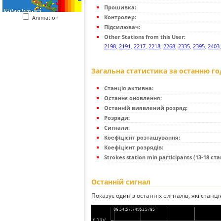
Прошивка:
Контролер:
Animation
Підсилювач:
Other Stations from this User:
2198
,
2191
,
2217
,
2218
,
2268
,
2335
,
2395
,
2403
Загальна статистика за останню г
Станція активна:
Останнє оновлення:
Останній виявлений розряд:
Розряди:
Сигнали:
Коефіцієнт розташування:
Коефіцієнт розрядів:
Strokes station min participants (13-18 стан
Останній сигнал
Показує один з останніх сигналів, які станц