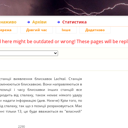
 наживо
Архіви
Статистика
ережа
Довгий час
Інше
Додатково
d here might be outdated or wrong! These pages will be repl
анції виявлення блискавок Lachtal. Станція
ромінюються блискавкою. Вони направляються в
 позиції і часу блискавки інших станцій все
ходить від спалаху, також немає ніякого удару
и надати інформацію (див. Нижче) Крім того, по
д спалаху, так що з позиції розраховується. Має
нні тільки 13, це буде вважається як "власний"
2290