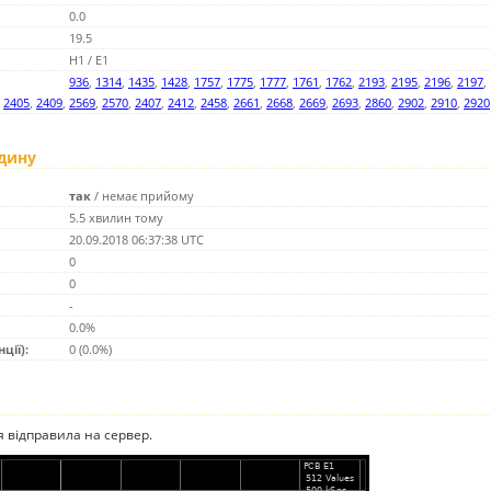
0.0
19.5
H1 / E1
936
,
1314
,
1435
,
1428
,
1757
,
1775
,
1777
,
1761
,
1762
,
2193
,
2195
,
2196
,
2197
,
,
2405
,
2409
,
2569
,
2570
,
2407
,
2412
,
2458
,
2661
,
2668
,
2669
,
2693
,
2860
,
2902
,
2910
,
2920
одину
так
/
немає прийому
5.5 хвилин тому
20.09.2018 06:37:38 UTC
0
0
-
0.0%
ції):
0 (0.0%)
ія відправила на сервер.