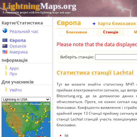
Lightning
Maps.org
A community project with free lightning maps and apps
Європа
Карти/Статистика
Карта блискавок
Реальний час
Блискавки
Станція
М
Європа
Please note that the data displaye
Океанія
Америка
Виберіть станцію:
Інформація
Apps
Статистика станції Lachtal
Про
Для учасників
Тут ви можете знайти статистику МЧП ст
Увійти
приймає електромагнітні сигнали, що вип
Blitzortung.org, де за допомогою даних
обчислюється. Проте, не кожен сигнал над
блискавки. Коефіцієнти виявлення і страйк
крайней мере 13 Станції прийому сигналу ві
станції Lachtal станцій участь позиціонува
блискавки.
Id: