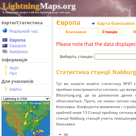
Lightning
Maps.org
A community project with free lightning maps and apps
Європа
Карти/Статистика
Карта блискавок
Реальний час
Блискавки
Станція
М
Європа
Please note that the data displaye
Океанія
Америка
Виберіть станцію:
Інформація
Apps
Статистика станції Nabburg
Про
Для учасників
Тут ви можете знайти статистику МЧП ст
Увійти
приймає електромагнітні сигнали, що вип
Blitzortung.org, де за допомогою даних
обчислюється. Проте, не кожен сигнал над
блискавки. Коефіцієнти виявлення і страйк
крайней мере 13 Станції прийому сигналу ві
станції Nabburg станцій участь позиціонува
блискавки.
Id: