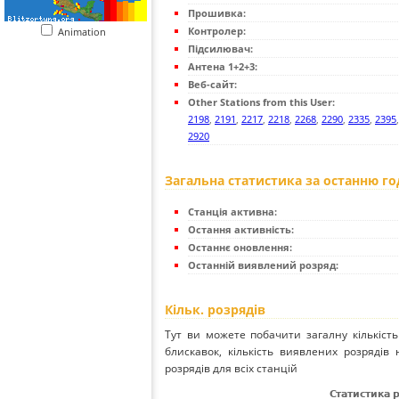
Прошивка:
Контролер:
Animation
Підсилювач:
Антена 1+2+3:
Веб-сайт:
Other Stations from this User:
2198
,
2191
,
2217
,
2218
,
2268
,
2290
,
2335
,
2395
2920
Загальна статистика за останню г
Станція активна:
Остання активність:
Останнє оновлення:
Останній виявлений розряд:
Кільк. розрядів
Тут ви можете побачити загалну кількість
блискавок, кількість виявлених розрядів 
розрядів для всіх станцій