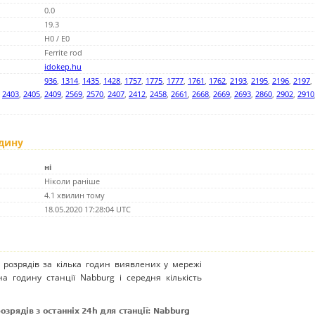
0.0
19.3
H0 / E0
Ferrite rod
idokep.hu
936
,
1314
,
1435
,
1428
,
1757
,
1775
,
1777
,
1761
,
1762
,
2193
,
2195
,
2196
,
2197
,
,
2403
,
2405
,
2409
,
2569
,
2570
,
2407
,
2412
,
2458
,
2661
,
2668
,
2669
,
2693
,
2860
,
2902
,
2910
одину
ні
Ніколи раніше
4.1 хвилин тому
18.05.2020 17:28:04 UTC
 розрядів за кілька годин виявлених у мережі
на годину станції Nabburg і середня кількість