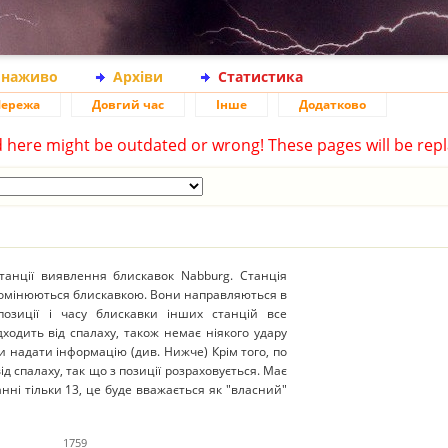
 наживо
Архіви
Статистика
ережа
Довгий час
Інше
Додатково
d here might be outdated or wrong! These pages will be repl
анції виявлення блискавок Nabburg. Станція
ромінюються блискавкою. Вони направляються в
 позиції і часу блискавки інших станцій все
ходить від спалаху, також немає ніякого удару
и надати інформацію (див. Нижче) Крім того, по
д спалаху, так що з позиції розраховується. Має
нні тільки 13, це буде вважається як "власний"
1759