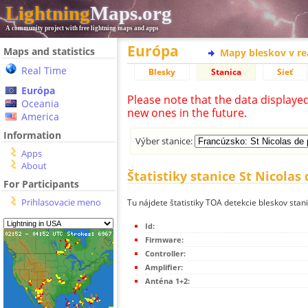
Lightning
Maps.org
A community project with free lightning maps and apps
Európa
Maps and statistics
Mapy bleskov v r
Real Time
Blesky
Stanica
Sieť
Európa
Please note that the data displaye
Oceania
new ones in the future.
America
Information
Výber stanice:
Apps
About
Štatistiky stanice St Nicolas 
For Participants
Prihlasovacie meno
Tu nájdete štatistiky TOA detekcie bleskov stani
Id:
Firmware:
Controller:
Amplifier:
Anténa 1+2: