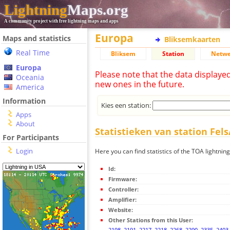
Lightning
Maps.org
A community project with free lightning maps and apps
Europa
Maps and statistics
Bliksemkaarten
Real Time
Bliksem
Station
Netwe
Europa
Please note that the data displaye
Oceania
new ones in the future.
America
Information
Kies een station:
Apps
About
Statistieken van station Fel
For Participants
Login
Here you can find statistics of the TOA lightnin
Id:
Firmware:
Controller:
Amplifier:
Website:
Other Stations from this User:
2198
,
2191
,
2217
,
2218
,
2268
,
2290
,
2335
,
2403