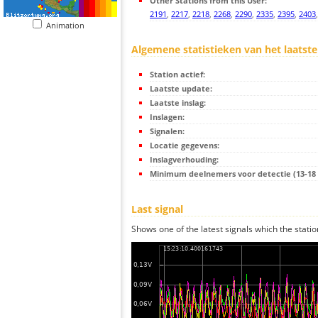
Other Stations from this User:
2191
,
2217
,
2218
,
2268
,
2290
,
2335
,
2395
,
2403
Animation
Algemene statistieken van het laatste
Station actief:
Laatste update:
Laatste inslag:
Inslagen:
Signalen:
Locatie gegevens:
Inslagverhouding:
Minimum deelnemers voor detectie (13-18 s
Last signal
Shows one of the latest signals which the statio