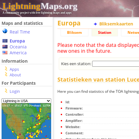
Lightning
Maps.org
A community project with free lightning maps and apps
Europa
Maps and statistics
Bliksemkaarten
Real Time
Bliksem
Station
Netwe
Europa
Please note that the data displaye
Oceania
new ones in the future.
America
Information
Kies een station:
Apps
About
Statistieken van station Luc
For Participants
Login
Here you can find statistics of the TOA lightnin
Id:
Firmware:
Controller:
Amplifier:
Website:
Comment: