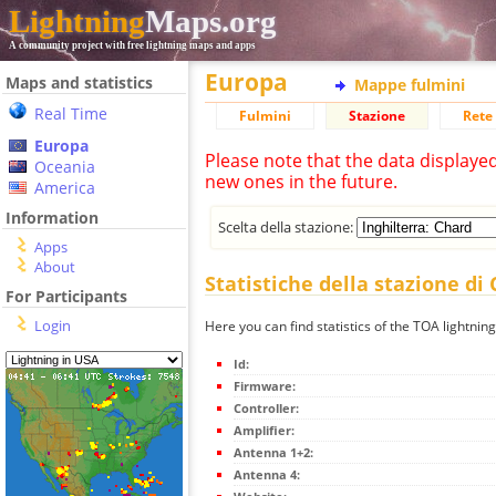
Lightning
Maps.org
A community project with free lightning maps and apps
Europa
Maps and statistics
Mappe fulmini
Real Time
Fulmini
Stazione
Rete 
Europa
Please note that the data displaye
Oceania
new ones in the future.
America
Information
Scelta della stazione:
Apps
About
Statistiche della stazione di
For Participants
Login
Here you can find statistics of the TOA lightnin
Id:
Firmware:
Controller:
Amplifier:
Antenna 1+2:
Antenna 4: