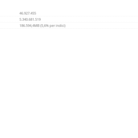
46.927.455
5.340.681.519
186.594,4MB (5,6% per indici)