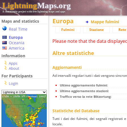
Lightning
Maps.org
A community project with free lightning maps and apps
Europa
Maps and statistics
Mappe fulmini
Real Time
Fulmini
Stazione
Rete 
Europa
Please note that the data displaye
Oceania
America
Altre statistiche
Information
Apps
Aggiornamenti
About
Ad intervalli regolari tutti i dati vengono sincron
For Participants
Login
Ultimo aggiornamento fulmini:
Ultimo aggiornamento stazioni:
Traffico verso la rete Blitzortung:
Statistiche del Database
Tutti i dati dei fulmini, dei segnali registrati
locale.