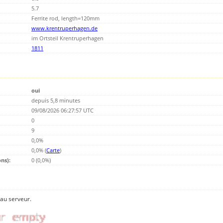
5.7
Ferrite rod, length=120mm
www.krentruperhagen.de
im Ortsteil Krentruperhagen
1811
oui
depuis 5,8 minutes
09/08/2026 06:27:57 UTC
0
9
0,0%
0,0% (
Carte
)
ns):
0 (0,0%)
 au serveur.