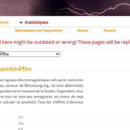
hives
Statistiques
Statistiques sur long terme
Autres
Avancé
d here might be outdated or wrong! These pages will be repl
eopoldshÃ¶he
des signaux électromagnétiques tels qu'ils sont émis
 au serveur de Blitzortung.org, où sont déterminés
 position et le moment da la foudre. Cependant, tous
 et tous ne sont pas enregistrés ,au moins de sept
r calculer sa position). Tous les chiffres ci-dessous
271
31e
6.8