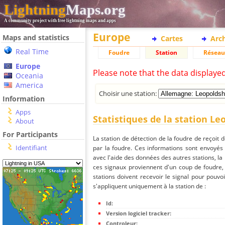
Lightning
Maps.org
A community project with free lightning maps and apps
Europe
Maps and statistics
Cartes
Arc
Real Time
Foudre
Station
Réseau
Europe
Please note that the data displaye
Oceania
America
Choisir une station:
Information
Apps
Statistiques de la station L
About
For Participants
La station de détection de la foudre de reçoit 
Identifiant
par la foudre. Ces informations sont envoyés
avec l'aide des données des autres stations, la
ces signaux proviennent d'un coup de foudre,
stations doivent recevoir le signal pour pouvoi
s'appliquent uniquement à la station de :
Id:
Version logiciel tracker:
Controleur: