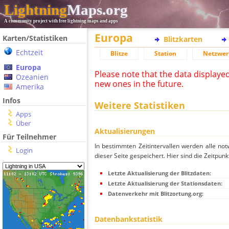
Lightning
Maps.org
A community project with free lightning maps and apps
Europa
Karten/Statistiken
Blitzkarten
Echtzeit
Blitze
Station
Netzwer
Europa
Please note that the data displaye
Ozeanien
new ones in the future.
Amerika
Infos
Weitere Statistiken
Apps
Über
Aktualisierungen
Für Teilnehmer
In bestimmten Zeitintervallen werden alle no
Login
dieser Seite gespeichert. Hier sind die Zeitpunk
Letzte Aktualisierung der Blitzdaten:
Letzte Aktualisierung der Stationsdaten:
Datenverkehr mit Blitzortung.org:
Datenbankstatistik