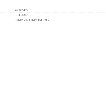
46.927.455
5.340.681.519
186.594,4MB (5,6% per indici)