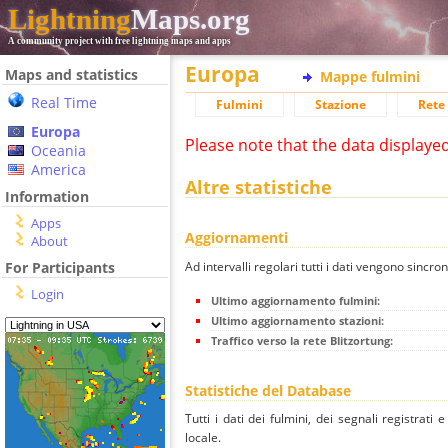
Lightning
Maps.org
A community project with free lightning maps and apps
Europa
Maps and statistics
Mappe fulmini
Real Time
Fulmini
Stazione
Rete 
Europa
Please note that the data displaye
Oceania
America
Altre statistiche
Information
Apps
Aggiornamenti
About
Ad intervalli regolari tutti i dati vengono sincron
For Participants
Login
Ultimo aggiornamento fulmini:
Ultimo aggiornamento stazioni:
Traffico verso la rete Blitzortung:
Statistiche del Database
Tutti i dati dei fulmini, dei segnali registrati
locale.