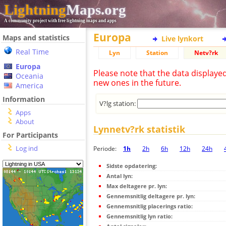
Lightning
Maps.org
A community project with free lightning maps and apps
Europa
Maps and statistics
Live lynkort
Real Time
Lyn
Station
Netv?rk
Europa
Please note that the data displaye
Oceania
new ones in the future.
America
Information
V?lg station:
Apps
About
Lynnetv?rk statistik
For Participants
Log ind
Periode:
1h
2h
6h
12h
24h
Sidste opdatering:
Antal lyn:
Max deltagere pr. lyn:
Gennemsnitlig deltagere pr. lyn:
Gennemsnitlig placerings ratio:
Gennemsnitlig lyn ratio: