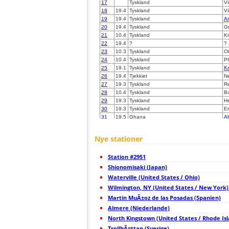
17
Tyskland
V
18
19.4
Tyskland
Vi
19
19.4
Tyskland
A
20
19.4
Tyskland
G
21
10.4
Tyskland
K
22
19.4
?
?
23
10.3
Tyskland
O
24
10.4
Tyskland
Pf
25
19.1
Tyskland
Kr
26
19.4
Tjekkiet
N
27
19.3
Tyskland
Re
28
10.4
Tyskland
Ba
29
19.3
Tyskland
He
30
19.3
Tyskland
Er
31
19.5
Ghana
Ab
32
10.3
Tyskland
Fr
33
6.6
Tyskland
B
Nye stationer
34
19.3
Tyskland
H
35
10.3
Tyskland
7
Station #2951
36
19.3
Tyskland
M
37
Shionomisaki (Japan)
10.4
Tyskland
Mu
38
10.3
Tyskland
B
Waterville (United States / Ohio)
39
19.4
Tyskland
67
Wilmington, NY (United States / New York)
40
19.4
Tyskland
G
Martin MuÃ±oz de las Posadas (Spanien)
41
19.3
Tyskland
B
42
Almere (Niederlande)
19.3
Tyskland
S
43
6.8
Tyskland
S
North Kingstown (United States / Rhode Is
44
19.3
Tyskland
W
TrollhÃ¤ttan (Sverige)