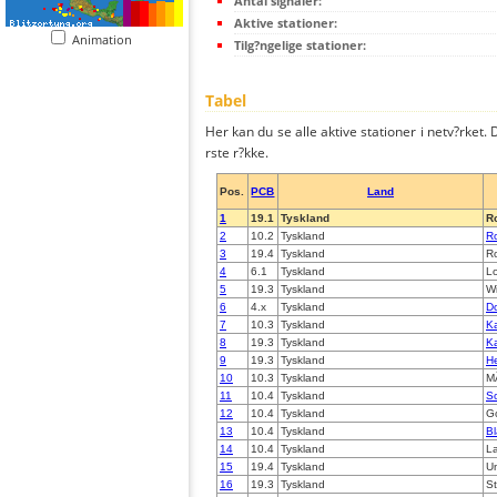
Antal signaler:
Aktive stationer:
Animation
Tilg?ngelige stationer:
Tabel
Her kan du se alle aktive stationer i netv?rket. D
rste r?kke.
Pos.
PCB
Land
1
19.1
Tyskland
Ro
2
10.2
Tyskland
Ro
3
19.4
Tyskland
Ro
4
6.1
Tyskland
L
5
19.3
Tyskland
Wi
6
4.x
Tyskland
D
7
10.3
Tyskland
K
8
19.3
Tyskland
K
9
19.3
Tyskland
H
10
10.3
Tyskland
M
11
10.4
Tyskland
S
12
10.4
Tyskland
G
13
10.4
Tyskland
Bl
14
10.4
Tyskland
L
15
19.4
Tyskland
Un
16
19.3
Tyskland
St