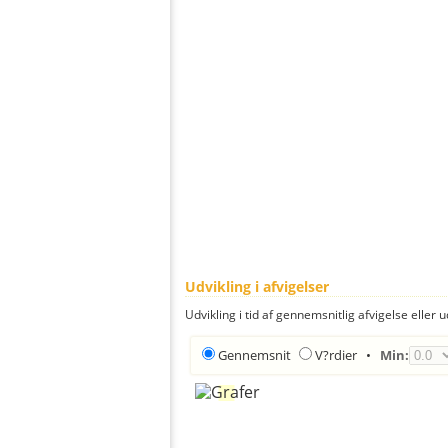
Udvikling i afvigelser
Udvikling i tid af gennemsnitlig afvigelse eller u
Gennemsnit
V?rdier
•
Min: