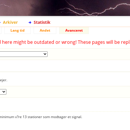
Arkiver
Statistik
Lang tid
Andet
Avanceret
d here might be outdated or wrong! These pages will be repl
ejer.
er minimum v?re 13 stationer som modtager et signal.