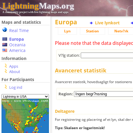
Lightning
Maps.org
A community project with free lightning maps and apps
Europa
Maps and statistics
Live lynkort
Real Time
Lyn
Station
Netv?rk
Europa
Please note that the data displaye
Oceania
America
V?lg station:
Information
Apps
Avanceret statistik
About
For Participants
Avanceret statistik, hovedsagligt for stationens 
Log ind
Region:
Deltagere
For registrering og placering af et lyn, skal d
Tips: Skalaen er logaritmisk!