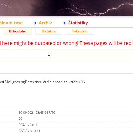
eálnom čase
Archív
Štatistiky
Dlhodobé
Ostatné
Pokročilé
d here might be outdated or wrong! These pages will be repl
ní MyLightningDetection. Vzdialenosti sa vzťahujú k
30.09.2021 03:45:06 UTC
20
142.1 dňami
1,617.8 dňami