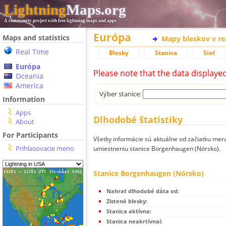
Lightning
Maps.org
A community project with free lightning maps and apps
Európa
Maps and statistics
Mapy bleskov v r
Real Time
Blesky
Stanica
Sieť
Európa
Please note that the data displaye
Oceania
America
Výber stanice:
Information
Apps
Dlhodobé štatistiky
About
For Participants
Všetky informácie sú aktuálne od začiatku mera
Prihlasovacie meno
umiestneniu stanice Borgenhaugen (Nórsko).
Stanice Borgenhaugen (Nórsko)
Nahrať dlhodobé dáta od:
Zistené blesky:
Stanica aktívna:
Stanica neakrtívnaí: