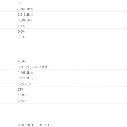
5
1,886.5km
2,313.2km
33,845,666
2.4%
0.0%
7,537
43,443
598,139 (25.06.2017)
1,443.2km
7,811.7km
38,568,726
757
1,593
2,050
06.05.2011 10:10:52 UTC