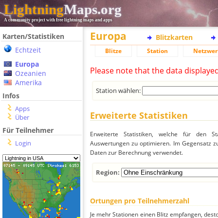
Lightning
Maps.org
A community project with free lightning maps and apps
Europa
Karten/Statistiken
Blitzkarten
Echtzeit
Blitze
Station
Netzwer
Europa
Please note that the data displaye
Ozeanien
Amerika
Station wählen:
Infos
Apps
Erweiterte Statistiken
Über
Für Teilnehmer
Erweiterte Statistiken, welche für den St
Login
Auswertungen zu optimieren. Im Gegensatz zu
Daten zur Berechnung verwendet.
Region:
Ortungen pro Teilnehmerzahl
Je mehr Stationen einen Blitz empfangen, desto