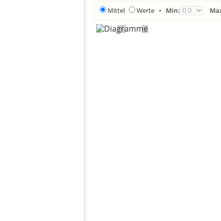
Mittel
Werte
•
Min:
Ma