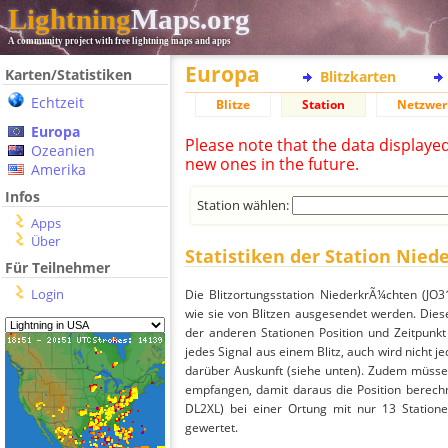
Lightning
Maps.org
A community project with free lightning maps and apps
Europa
Karten/Statistiken
Blitzkarten
Echtzeit
Blitze
Station
Netzwer
Europa
Please note that the data displaye
Ozeanien
new ones in the future.
Amerika
Infos
Station wählen:
Apps
Über
Statistiken der Station Nied
Für Teilnehmer
Login
Die Blitzortungsstation NiederkrÃ¼chten (JO
wie sie von Blitzen ausgesendet werden. Dies
der anderen Stationen Position und Zeitpunkt 
jedes Signal aus einem Blitz, auch wird nicht je
darüber Auskunft (siehe unten). Zudem müssen
empfangen, damit daraus die Position berechn
DL2XL) bei einer Ortung mit nur 13 Statione
gewertet.