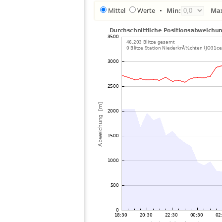
Mittel
Werte
•
Min:
Ma