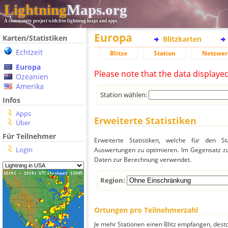
Lightning
Maps.org
A community project with free lightning maps and apps
Europa
Karten/Statistiken
Blitzkarten
Echtzeit
Blitze
Station
Netzwer
Europa
Please note that the data displaye
Ozeanien
Amerika
Station wählen:
Infos
Apps
Erweiterte Statistiken
Über
Für Teilnehmer
Erweiterte Statistiken, welche für den St
Login
Auswertungen zu optimieren. Im Gegensatz zu
Daten zur Berechnung verwendet.
Region:
Ortungen pro Teilnehmerzahl
Je mehr Stationen einen Blitz empfangen, desto