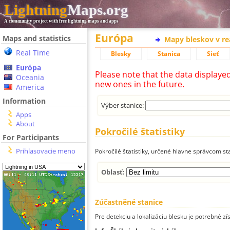
Lightning
Maps.org
A community project with free lightning maps and apps
Európa
Maps and statistics
Mapy bleskov v r
Real Time
Blesky
Stanica
Sieť
Európa
Please note that the data displaye
Oceania
new ones in the future.
America
Information
Výber stanice:
Apps
About
Pokročilé štatistiky
For Participants
Prihlasovacie meno
Pokročilé štatistiky, určené hlavne správcom st
Oblasť:
Zúčastněné stanice
Pre detekciu a lokalizáciu blesku je potrebné zí