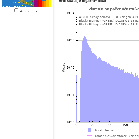
Info: Škála je logaritmická!
Animation