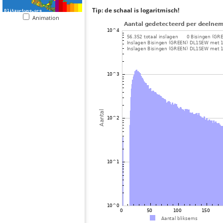
Tip: de schaal is logaritmisch!
Animation