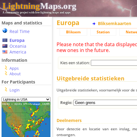
Lightning
Maps.org
A community project with free lightning maps and apps
Europa
Maps and statistics
Bliksemkaarten
Real Time
Bliksem
Station
Netwe
Europa
Please note that the data displaye
Oceania
new ones in the future.
America
Information
Kies een station:
Apps
About
Uitgebreide statistieken
For Participants
Login
Uitgebreide statistieken, voornamelijk voor de s
Regio:
Deelnemers
Voor detectie en locatie van een inslag, 
ontvangen.