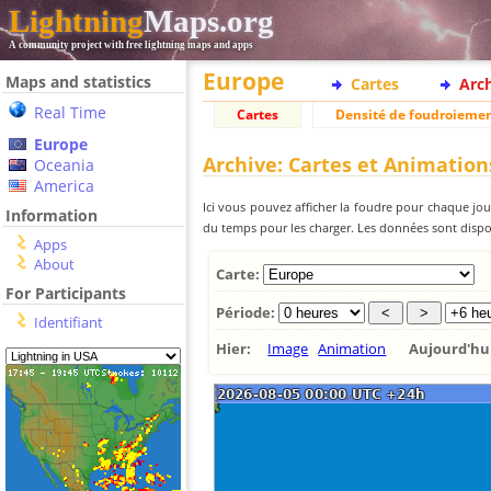
Lightning
Maps.org
A community project with free lightning maps and apps
Europe
Maps and statistics
Cartes
Arc
Real Time
Cartes
Densité de foudroieme
Europe
Archive: Cartes et Animation
Oceania
America
Ici vous pouvez afficher la foudre pour chaque jour
Information
du temps pour les charger. Les données sont dispon
Apps
About
Carte:
For Participants
Période:
Identifiant
Hier:
Image
Animation
Aujourd'h