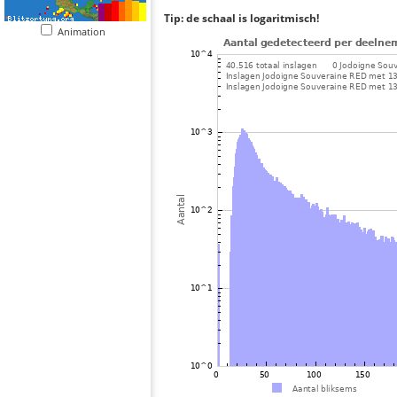
Tip: de schaal is logaritmisch!
Animation