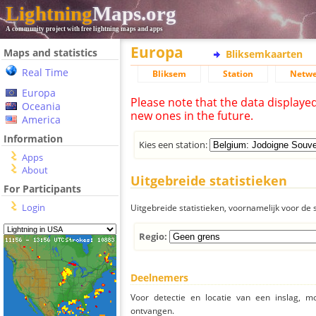
Lightning
Maps.org
A community project with free lightning maps and apps
Europa
Maps and statistics
Bliksemkaarten
Real Time
Bliksem
Station
Netwe
Europa
Please note that the data displaye
Oceania
new ones in the future.
America
Information
Kies een station:
Apps
About
Uitgebreide statistieken
For Participants
Login
Uitgebreide statistieken, voornamelijk voor de s
Regio:
Deelnemers
Voor detectie en locatie van een inslag, 
ontvangen.