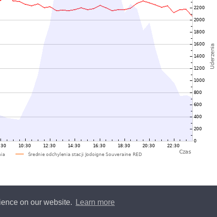
rience on our website.
Learn more
y
Blitzortung.org
and contributors • Blitzortung.org is a free community project •
Conta