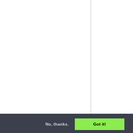
No, thanks.
Got it!
ct
•
Privacy Policy