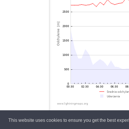
This website uses cookies to ensure you get the best expe
Polish
Lightning data b