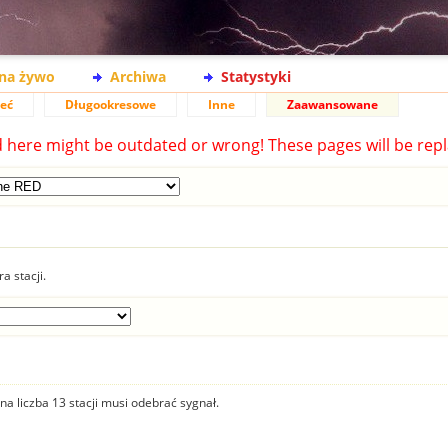
na żywo
Archiwa
Statystyki
ieć
Długookresowe
Inne
Zaawansowane
d here might be outdated or wrong! These pages will be repl
a stacji.
na liczba 13 stacji musi odebrać sygnał.