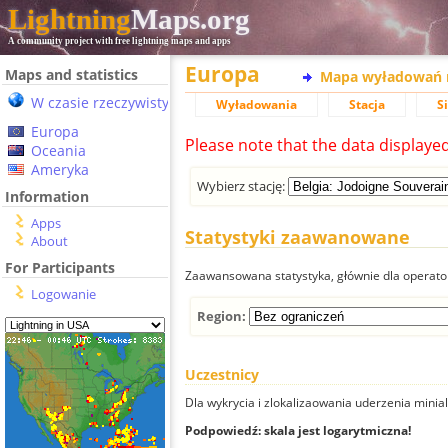
Lightning
Maps.org
A community project with free lightning maps and apps
Europa
Maps and statistics
Mapa wyładowań 
W czasie rzeczywistym
Wyładowania
Stacja
S
Europa
Please note that the data displaye
Oceania
Ameryka
Wybierz stację:
Information
Apps
Statystyki zaawanowane
About
For Participants
Zaawansowana statystyka, głównie dla operator
Logowanie
Region:
Uczestnicy
Dla wykrycia i zlokalizaowania uderzenia minial
Podpowiedź: skala jest logarytmiczna!