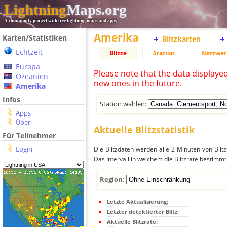
Lightning
Maps.org
A community project with free lightning maps and apps
Amerika
Karten/Statistiken
Blitzkarten
Echtzeit
Blitze
Station
Netzwer
Europa
Please note that the data displaye
Ozeanien
new ones in the future.
Amerika
Infos
Station wählen:
Apps
Über
Aktuelle Blitzstatistik
Für Teilnehmer
Login
Die Blitzdaten werden alle 2 Minuten von Bli
Das Intervall in welchem die Blitzrate bestimmt
Region:
Letzte Aktualisierung:
Letzter detektierter Blitz:
Aktuelle Blitzrate: