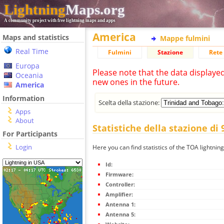
Lightning
Maps.org
A community project with free lightning maps and apps
America
Maps and statistics
Mappe fulmini
Real Time
Fulmini
Stazione
Rete 
Europa
Please note that the data displaye
Oceania
new ones in the future.
America
Information
Scelta della stazione:
Apps
About
Statistiche della stazione di
For Participants
Login
Here you can find statistics of the TOA lightnin
Id:
Firmware:
Controller:
Amplifier:
Antenna 1:
Antenna 5: