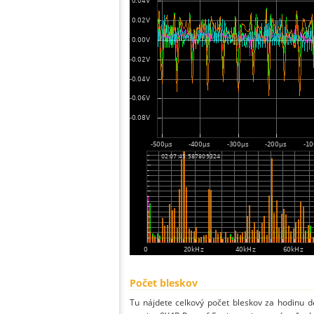
Počet bleskov
Tu nájdete celkový počet bleskov za hodinu de