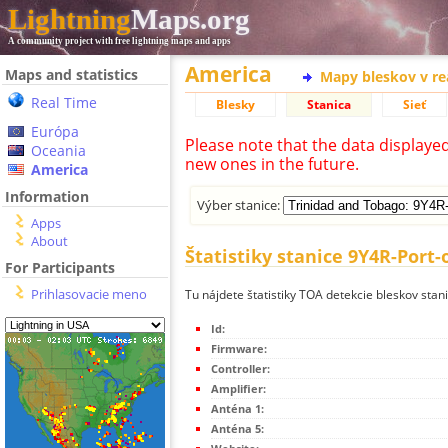
Lightning
Maps.org
A community project with free lightning maps and apps
America
Maps and statistics
Mapy bleskov v r
Real Time
Blesky
Stanica
Sieť
Európa
Please note that the data displaye
Oceania
new ones in the future.
America
Information
Výber stanice:
Apps
About
Štatistiky stanice 9Y4R-Port-
For Participants
Prihlasovacie meno
Tu nájdete štatistiky TOA detekcie bleskov stan
Id:
Firmware:
Controller:
Amplifier:
Anténa 1:
Anténa 5: