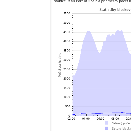
stanice 9Y4R-Port-of-Spain a priemerný počet b