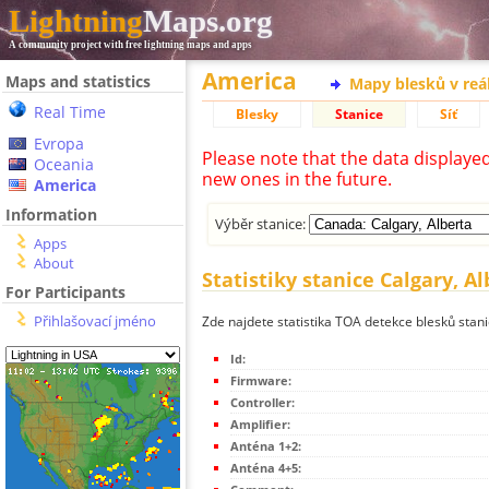
Lightning
Maps.org
A community project with free lightning maps and apps
America
Maps and statistics
Mapy blesků v reá
Real Time
Blesky
Stanice
Síť
Evropa
Please note that the data displaye
Oceania
new ones in the future.
America
Information
Výběr stanice:
Apps
About
Statistiky stanice Calgary, A
For Participants
Přihlašovací jméno
Zde najdete statistika TOA detekce blesků stani
Id:
Firmware:
Controller:
Amplifier:
Anténa 1+2:
Anténa 4+5: