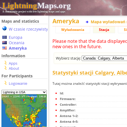
Lightning
Maps.org
A community project with free lightning maps and apps
Ameryka
Maps and statistics
Mapa wyładowań 
W czasie rzeczywistym
Wyładowania
Stacja
S
Europa
Please note that the data displaye
Oceania
new ones in the future.
Ameryka
Information
Wybierz stację:
Apps
About
Statystyki stacji Calgary, Alb
For Participants
Logowanie
Tutaj można znaleźć statystyki stacji wykrywan
Id:
Firmware:
Controller:
Amplifier:
Antena 1+2:
Antena 4+5: