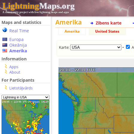
Lightning
Maps.org
A community project with free lightning maps and apps
Amerika
Maps and statistics
Zibens karte
Real Time
Amerika
United States
Europa
Okeānija
Karte:
•
A
Amerika
Information
Apps
About
For Participants
Lietotājvārds