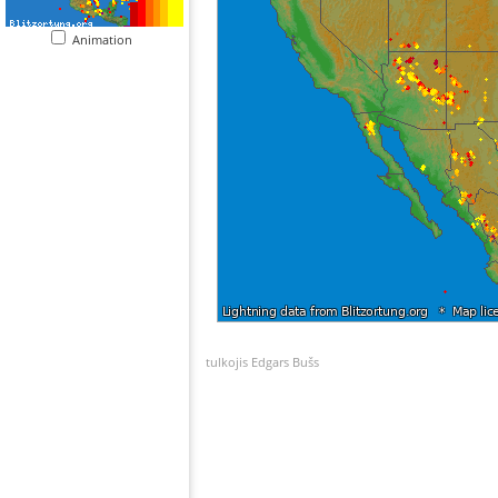
Animation
tulkojis Edgars Bušs