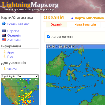
Lightning
Maps.org
A community project with free lightning maps and apps
Океанія
Карти/Статистика
Карта блискавок
Реальний час
Океанія
Нова Зеландія
Європа
Океанія
Автооновлення
Америка
Інформація
Apps
Про
Для учасників
Увійти