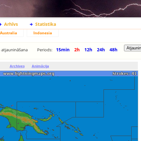
Arhīvs
Statistika
Australia
Indonesia
15min
2h
12h
24h
48h
 atjaunināšana
Periods:
Archives
Animācija