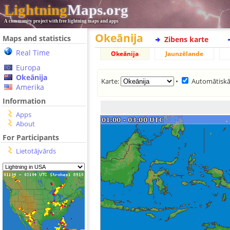
Lightning
Maps.org
A community project with free lightning maps and apps
Okeānija
Maps and statistics
Zibens karte
Real Time
Okeānija
Jaunzēlande
Europa
Okeānija
Karte:
•
Automātiskā
Amerika
Information
Apps
About
For Participants
Lietotājvārds